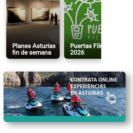
Planes Asturias
Puertas FilmFest
fin de semana
2026
X