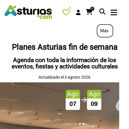
0
0
Más
Planes Asturias fin de semana
PORTADA
Agenda con toda la información de los
QUÉ HACER
eventos, fiestas y actividades culturales
ALOJAMIENTOS
Actualizado el 3 agosto 2026
RESTAURANTES
TURISMO ACTIVO
Ago
Ago
TIENDA
07
09
AGENDA
OFERTAS