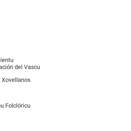
mientu
tación del Vascu
e Xovellanos
u Folclóricu