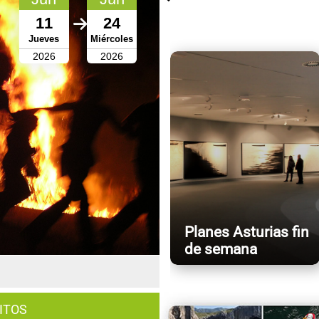
11
24
Jueves
Miércoles
2026
2026
Planes Asturias fin
de semana
ITOS