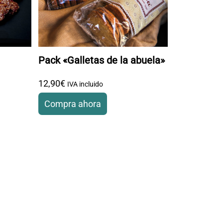
Pack «Galletas de la abuela»
precios: desde 13
12
,
90
€
,
90
€ hasta 39
,
00
€
IVA incluido
Compra ahora
iples variantes. Las opciones se pueden elegir en la