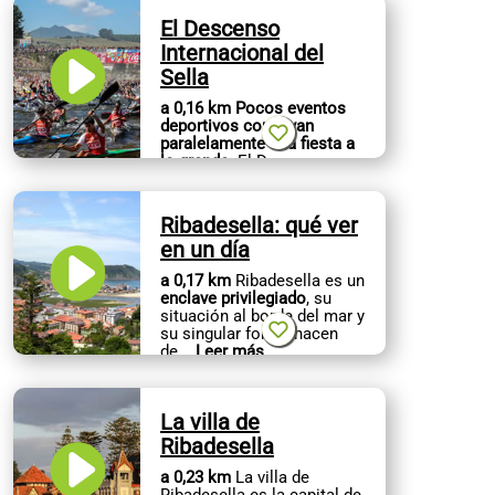
El Descenso
Internacional del
Sella
a 0,16 km
Pocos eventos
deportivos conllevan
paralelamente una fiesta a
lo grande
. El Descenso
Internacional del
...
Leer más
Ribadesella: qué ver
en un día
a 0,17 km
Ribadesella es un
enclave privilegiado
, su
situación al borde del mar y
su singular forma hacen
de
...
Leer más
La villa de
Ribadesella
a 0,23 km
La villa de
Ribadesella es la capital de