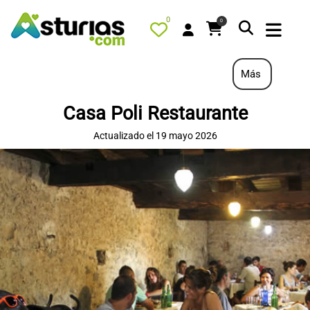
0
0
Más
Casa Poli Restaurante
PORTADA
Actualizado el 19 mayo 2026
QUÉ HACER
ALOJAMIENTOS
RESTAURANTES
TURISMO ACTIVO
TIENDA
AGENDA
OFERTAS