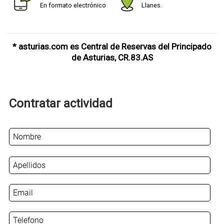
En formato electrónico
Llanes.
* asturias.com es Central de Reservas del Principado
de Asturias, CR.83.AS
Contratar actividad
N
o
m
b
r
E
e
m
*
a
T
i
e
l