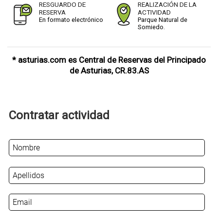
RESGUARDO DE
REALIZACIÓN DE LA
RESERVA
ACTIVIDAD
En formato electrónico
Parque Natural de
Somiedo.
* asturias.com es Central de Reservas del Principado
de Asturias, CR.83.AS
Contratar actividad
N
o
m
b
r
E
e
m
*
a