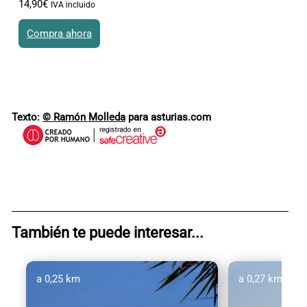
14
,
90
€
IVA incluido
Compra ahora
Texto:
© Ramón Molleda
para asturias.com
También te puede interesar...
a 0,25 km
a 0,27 km