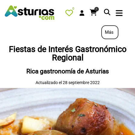
0
0
Más
Fiestas de Interés Gastronómico
PORTADA
Regional
QUÉ HACER
Rica gastronomía de Asturias
ALOJAMIENTOS
Actualizado el 28 septiembre 2022
RESTAURANTES
TURISMO ACTIVO
TIENDA
AGENDA
OFERTAS