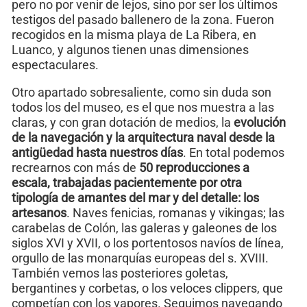
pero no por venir de lejos, sino por ser los últimos
testigos del pasado ballenero de la zona. Fueron
recogidos en la misma playa de La Ribera, en
Luanco, y algunos tienen unas dimensiones
espectaculares.
Otro apartado sobresaliente, como sin duda son
todos los del museo, es el que nos muestra a las
claras, y con gran dotación de medios, la
evolución
de la navegación y la arquitectura naval
desde la
antigüedad hasta nuestros días
. En total podemos
recrearnos con más de
50 reproducciones a
escala, trabajadas pacientemente por otra
tipología de amantes del mar y del detalle: los
artesanos
. Naves fenicias, romanas y vikingas; las
carabelas de Colón, las galeras y galeones de los
siglos XVI y XVII, o los portentosos navíos de línea,
orgullo de las monarquías europeas del s. XVIII.
También vemos las posteriores goletas,
bergantines y corbetas, o los veloces clippers, que
competían con los vapores. Seguimos navegando