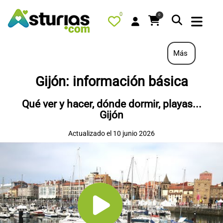
0
0
Más
Gijón: información básica
PORTADA
Qué ver y hacer, dónde dormir, playas...
QUÉ HACER
Gijón
ALOJAMIENTOS
Actualizado el 10 junio 2026
RESTAURANTES
TURISMO ACTIVO
TIENDA
AGENDA
OFERTAS