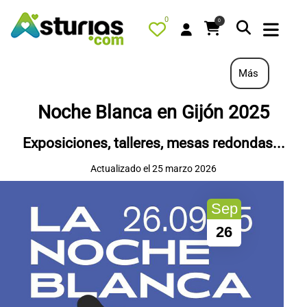
0
0
Más
Noche Blanca en Gijón 2025
PORTADA
Exposiciones, talleres, mesas redondas...
QUÉ HACER
Actualizado el 25 marzo 2026
ALOJAMIENTOS
RESTAURANTES
Sep
TURISMO ACTIVO
26
TIENDA
AGENDA
OFERTAS