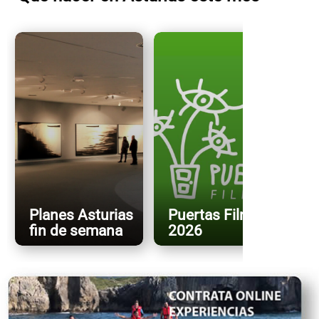
Planes Asturias
Puertas FilmFest
fin de semana
2026
X