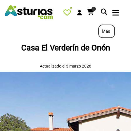
0
0
Más
Casa El Verderín de Onón
PORTADA
QUÉ HACER
Actualizado el 3 marzo 2026
ALOJAMIENTOS
RESTAURANTES
TURISMO ACTIVO
TIENDA
AGENDA
OFERTAS