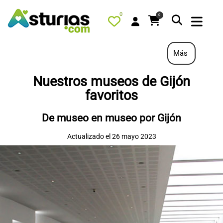
0
0
Más
Nuestros museos de Gijón
PORTADA
favoritos
QUÉ HACER
De museo en museo por Gijón
ALOJAMIENTOS
Actualizado el 26 mayo 2023
RESTAURANTES
TURISMO ACTIVO
TIENDA
AGENDA
OFERTAS