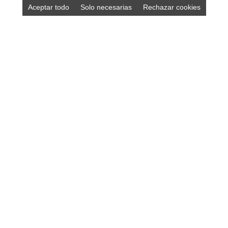
Aceptar todo
Solo necesarias
Rechazar cookies
Compra los mejores productos asturianos en
nuestra tienda