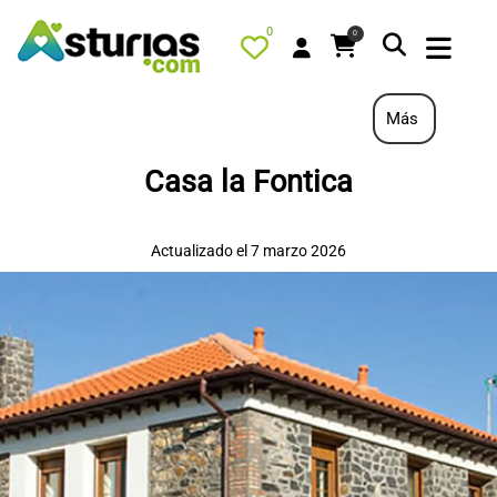
0
0
Más
Casa la Fontica
PORTADA
QUÉ HACER
Actualizado el 7 marzo 2026
ALOJAMIENTOS
RESTAURANTES
TURISMO ACTIVO
TIENDA
AGENDA
OFERTAS