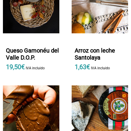
Queso Gamonéu del
Arroz con leche
Valle D.O.P.
Santolaya
19
,
50
€
1
,
63
€
IVA incluido
IVA incluido