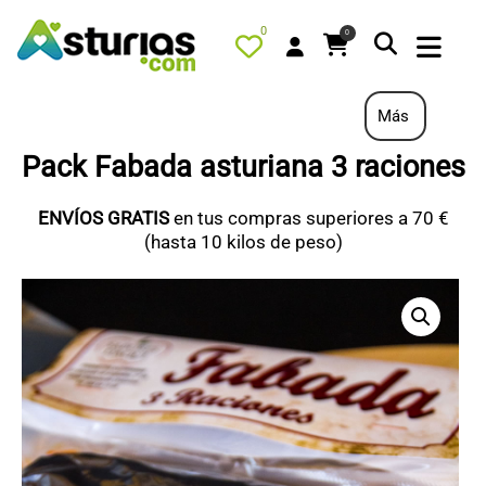
0
0
Más
Pack Fabada asturiana 3 raciones
PORTADA
ENVÍOS GRATIS
en tus compras superiores a 70 €
QUÉ HACER
(hasta 10 kilos de peso)
ALOJAMIENTOS
RESTAURANTES
TURISMO ACTIVO
TIENDA
PORTADA / DESTACADO
TODOS LOS PRODUCTOS