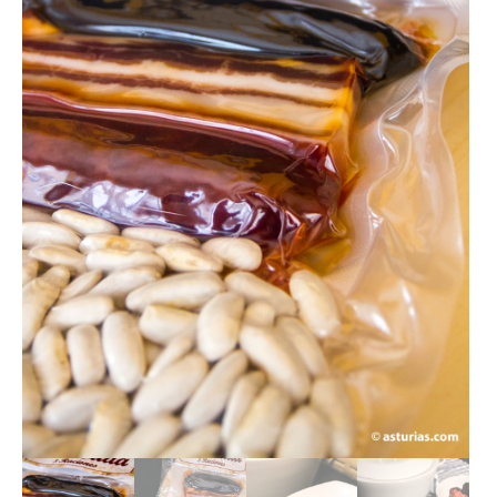
LOTES REGALO
FABES
QUESOS ASTURIANOS
CONSERVAS, PATÉS Y PLATOS
COCINADOS
SIDRA
VINOS
CERVEZAS ARTESANAS
REPOSTERÍA Y DULCES
ARROZ CON LECHE
LICORES / DESTILADOS
LIBROS
DECORACIÓN
AGENDA