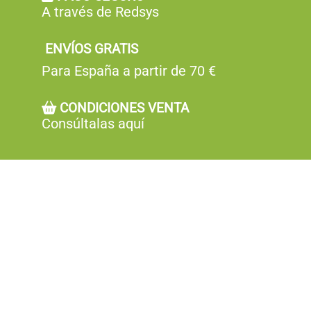
€
A través de Redsys
en
en
la
la
página
página
ENVÍOS GRATIS
de
de
Para España a partir de 70 €
producto
producto
CONDICIONES VENTA
Consúltalas aquí