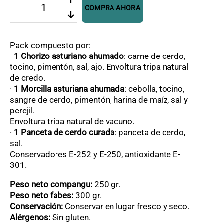
COMPRA AHORA
Fabada
asturiana
3
raciones
Pack compuesto por:
cantidad
·
1 Chorizo asturiano ahumado
: carne de cerdo,
tocino, pimentón, sal, ajo. Envoltura tripa natural
de credo.
·
1 Morcilla asturiana ahumada
: cebolla, tocino,
sangre de cerdo, pimentón, harina de maíz, sal y
perejil.
Envoltura tripa natural de vacuno.
·
1 Panceta de cerdo curada
: panceta de cerdo,
sal.
Conservadores E-252 y E-250, antioxidante E-
301.
Peso neto compangu:
250 gr.
Peso neto fabes:
300 gr.
Conservación:
Conservar en lugar fresco y seco.
Alérgenos:
Sin gluten.