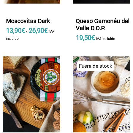
Moscovitas Dark
Queso Gamonéu del
Valle D.O.P.
13
,
90
€
26
,
90
€
Rango
-
IVA
19
,
50
€
de
incluido
IVA incluido
precios:
Este
desde
producto
13
,
tiene
9
Fuera de stock
múltiples
0
variantes.
€
Las
hasta
opciones
26
,
se
9
pueden
0
elegir
€
en
la
página
de