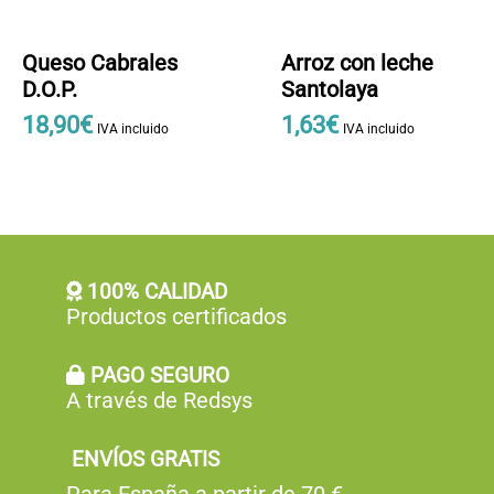
producto
Queso Cabrales
Arroz con leche
D.O.P.
Santolaya
18
,
90
€
1
,
63
€
IVA incluido
IVA incluido
Este
producto
tiene
múltiples
variantes.
Las
100% CALIDAD
opciones
Productos certificados
se
pueden
PAGO SEGURO
elegir
A través de Redsys
en
la
página
ENVÍOS GRATIS
de