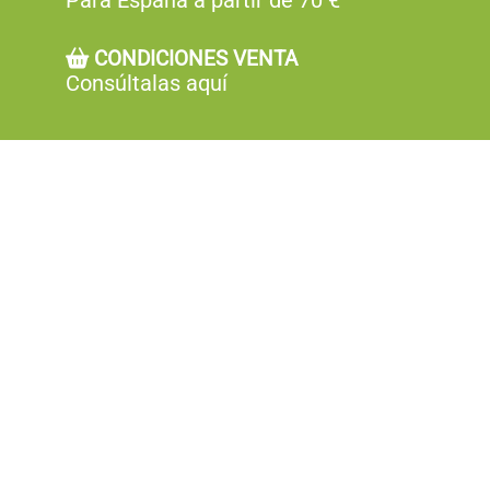
Para España a partir de 70 €
producto
CONDICIONES VENTA
Consúltalas aquí