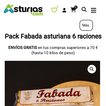
0
0
Más
Pack Fabada asturiana 6 raciones
PORTADA
ENVÍOS GRATIS
en tus compras superiores a 70 €
QUÉ HACER
(hasta 10 kilos de peso)
ALOJAMIENTOS
RESTAURANTES
TURISMO ACTIVO
TIENDA
PORTADA / DESTACADO
TODOS LOS PRODUCTOS