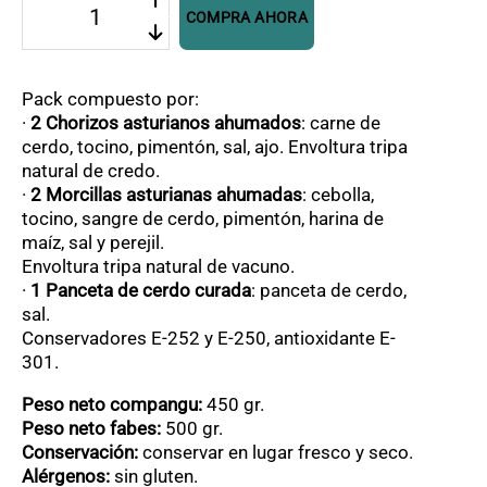
COMPRA AHORA
Fabada
asturiana
6
raciones
Pack compuesto por:
cantidad
·
2 Chorizos asturianos ahumados
: carne de
cerdo, tocino, pimentón, sal, ajo. Envoltura tripa
natural de credo.
·
2 Morcillas asturianas ahumadas
: cebolla,
tocino, sangre de cerdo, pimentón, harina de
maíz, sal y perejil.
Envoltura tripa natural de vacuno.
·
1 Panceta de cerdo curada
: panceta de cerdo,
sal.
Conservadores E-252 y E-250, antioxidante E-
301.
Peso neto compangu:
450 gr.
Peso neto fabes:
500 gr.
Conservación:
conservar en lugar fresco y seco.
Alérgenos:
sin gluten.