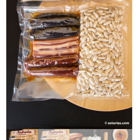
LOTES REGALO
FABES
QUESOS ASTURIANOS
CONSERVAS, PATÉS Y PLATOS
COCINADOS
SIDRA
VINOS
CERVEZAS ARTESANAS
REPOSTERÍA Y DULCES
ARROZ CON LECHE
LICORES / DESTILADOS
LIBROS
DECORACIÓN
AGENDA