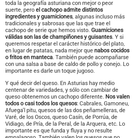
toda la geografía asturiana con mejor o peor
suerte, pero
el cachopo admite distintos
ingredientes y guarniciones
, algunas incluso más
tradicionales y sabrosas que las que trae el
cachopo de serie que hemos visto.
Guarniciones
válidas son las de champiñones y guisantes
. Y si
queremos respetar el carácter histórico del plato,
en lugar de patatas, nada mejor que
nabos cocidos
o fritos en manteca
. También puede acompañarse
con una salsa a base de caldo de pollo y conejo. Lo
importante es darle un toque jugoso.
Y qué decir del queso. En Asturias hay medio
centenar de variedades, y sólo con cambiar de
queso obtenemos un cachopo diferente.
Nos valen
todos o casi todos los quesos
: Cabrales, Gamoneu,
Afuega’l pitu, quesos de las dos peñamelleras, de
Varé, de los Oscos, queso Casín, de Porrúa, de
Vidiago, de Pría, de la Peral, de la Arquera, etc. Lo
importante es que funda y fluya y no resulte
empalagoso. También valen los quesos que no