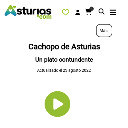
0
0
Más
Cachopo de Asturias
PORTADA
Un plato contundente
QUÉ HACER
Actualizado el 23 agosto 2022
ALOJAMIENTOS
RESTAURANTES
TURISMO ACTIVO
TIENDA
AGENDA
OFERTAS