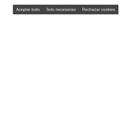
Aceptar todo
Solo necesarias
Rechazar cookies
DISEÑO ASTURIAS
Diseño y desarrollo de páginas web • Tiendas online •