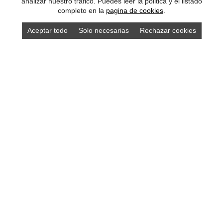
analizar nuestro tráfico. Puedes leer la politica y el listado
completo en la
pagina de cookies
.
Aceptar todo
Solo necesarias
Rechazar cookies
1 - COSTA ORIENTAL
La costa oriental
de Asturias suma
numerosos atractivos turísticos:
más de 40
playas
, las
cuevas prehistóricas
de Tito
Bustillo o el Pindal, el
Museo Jurásico de
Asturias
y las huellas de dinosaurio, sierras
montañosas como
EL Cuera
y
El Sueve
.
Las posibilidades de deporte de aventura
son muchas:
descenso en canoa por el río
Sella
o el
Cares
. Es obligado visitar las
villas marineras de
Llanes
,
Ribadesella
,
Lastres
o
Tazones
, descubrir la tradición
indiana en
Colombres
o el patrimonio
prerrománico de
Villaviciosa
. Sin olvidar su