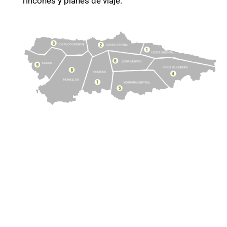
rincones y planes de viaje.
CONTACTO
Costa oriental de Asturias
Picos de Europa
Montaña central d