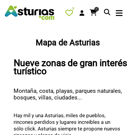
0
0
Mapa de Asturias
PORTADA
Nueve zonas de gran interés
QUÉ HACER
turístico
ALOJAMIENTOS
RESTAURANTES
Montaña, costa, playas, parques naturales,
TURISMO ACTIVO
bosques, villas, ciudades...
TIENDA
Hay mil y una Asturias, miles de pueblos,
AGENDA
rincones perdidos y lugares increíbles a un
OFERTAS
sólo click. Asturias siempre te propone nuevos