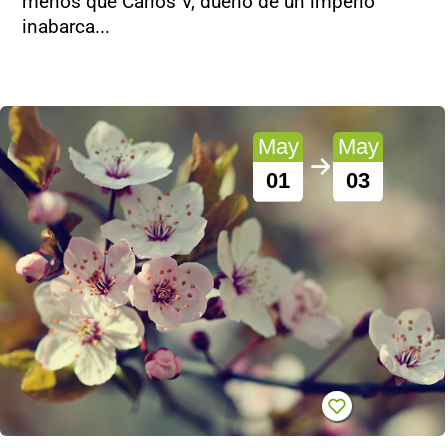
menos que Carlos V, dueño de un imperio
inabarca...
May
May
01
03