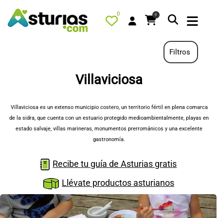
0
0
Filtros
Villaviciosa
PORTADA
QUÉ HACER
Villaviciosa es un extenso municipio costero, un territorio fértil en plena comarca
de la sidra, que cuenta con un estuario protegido medioambientalmente, playas en
ALOJAMIENTOS
estado salvaje, villas marineras, monumentos prerrománicos y una excelente
RESTAURANTES
gastronomía.
TURISMO ACTIVO
Recibe tu guía de Asturias gratis
TIENDA
Llévate productos asturianos
AGENDA
OFERTAS