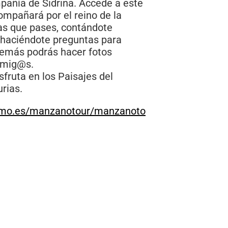
añía de Sidrina. Accede a este
ompañará por el reino de la
s que pases, contándote
s haciéndote preguntas para
emás podrás hacer fotos
 amig@s.
sfruta en los Paisajes del
rias.
rismo.es/manzanotour/manzanoto