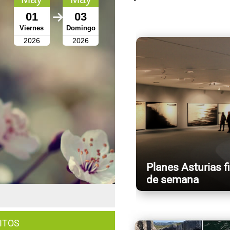
01
03
Viernes
Domingo
2026
2026
Planes Asturias f
de semana
ITOS