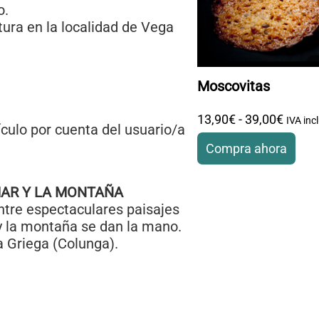
o.
tura en la localidad de Vega
Moscovitas
13
,
90
€
-
39
,
00
€
Rango
IVA inc
culo por cuenta del usuario/a
Compra ahora
Este producto tiene m
MAR Y LA MONTAÑA
página de producto
ntre espectaculares paisajes
y la montaña se dan la mano.
a Griega (Colunga).