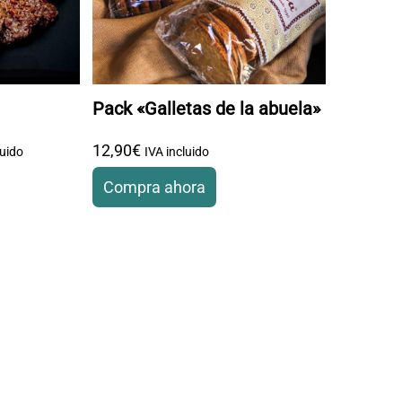
Pack «Galletas de la abuela»
 de precios: desde 13
12
,
90
€
,
90
€ hasta 39
,
00
€
luido
IVA incluido
Compra ahora
últiples variantes. Las opciones se pueden elegir en la