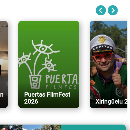
in
Puertas FilmFest
2026
Xiringüelu 2