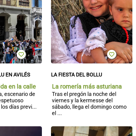
LU EN AVILÉS
LA FIESTA DEL BOLLU
da en la calle
La romería más asturiana
a, escenario de
Tras el pregón la noche del
respetuoso
viernes y la kermesse del
los días previ...
sábado, llega el domingo como
el ...
Festival de
F
Jazz en
d