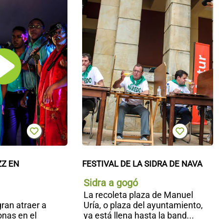
Ribadesella
S
d
N
Z EN 
FESTIVAL DE LA SIDRA DE NAVA
Sidra a gogó
La recoleta plaza de Manuel
ran atraer a
Uría, o plaza del ayuntamiento,
onas en el
ya está llena hasta la band...