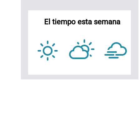
idra
e
ava
El tiempo esta semana