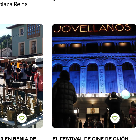
 plaza Reina
Mercáu
E
años
F
20 en
d
Benia
d
de Onís
G
 EN BENIA DE 
EL FESTIVAL DE CINE DE GIJÓN