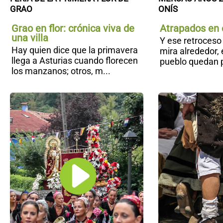
GRAO
ONÍS
Grao en flor: crónica viva de
Atrapados en 
una villa
Y ese retroceso 
Hay quien dice que la primavera
mira alrededor, 
llega a Asturias cuando florecen
pueblo quedan p
los manzanos; otros, m...
La
Virgen
de la
Salud en
Cabrales