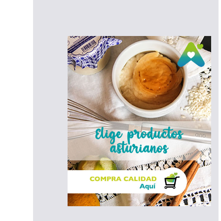
estival
e la