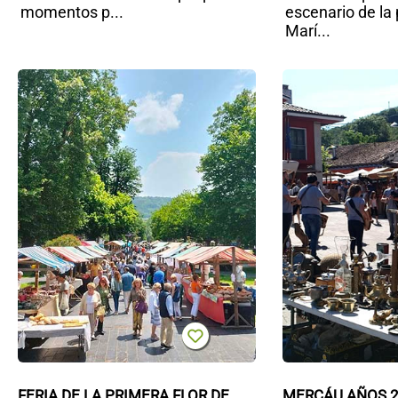
momentos p...
escenario de la
Marí...
Feria
de la
Primera
Flor de
Grao
FERIA DE LA PRIMERA FLOR DE 
MERCÁU AÑOS 20