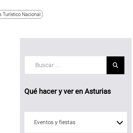
s Turístico Nacional
esembarco
e Carlos V
n Tazones
Qué hacer y ver en Asturias
Qué ver en Asturias