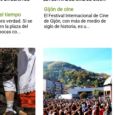
Gijón de cine
el tiempo
El Festival Internacional de Cine
es verdad. Si se
de Gijón, con más de medio de
en la plaza del
siglo de historia, es u...
ocas co...
Mercau
F
Astur
H
de
Nava