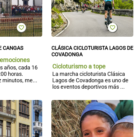
E CANGAS
CLÁSICA CICLOTURISTA LAGOS DE 
COVADONGA
 emociones
Cicloturismo a tope
s años, cada 16
0:00 horas.
La marcha cicloturista Clásica
 minutos, me...
Lagos de Covadonga es uno de
los eventos deportivos más ...
Fiesta
L
del
F
Bollu
d
en
B
Avilés