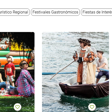
urístico Regional
Festivales Gastronómicos
Fiestas de Interé
Martes
D
de
d
campo
e
en
Oviedo