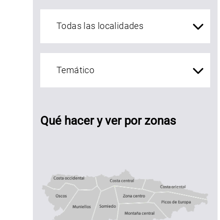
localidades Asturias
Qué hacer y ver por zonas
lásica
icloturista
agos de
ovadonga
Costa central
Costa occidental
Costa oriental
Oscos
Muniellos
zona centro
Somiedo
Montaña central
Picos de Euro