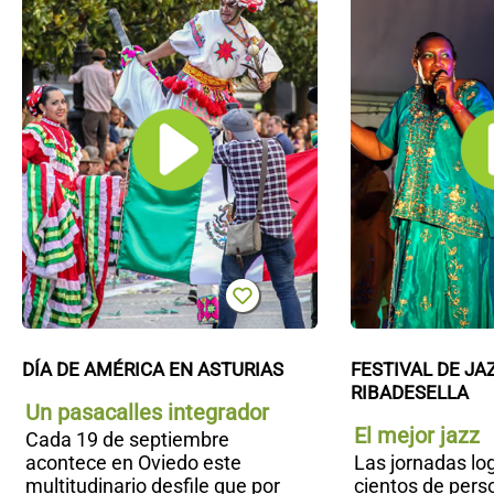
en
Asturias
DÍA DE AMÉRICA EN ASTURIAS
FESTIVAL DE JAZ
RIBADESELLA
Un pasacalles integrador
El mejor jazz
Cada 19 de septiembre
acontece en Oviedo este
Las jornadas log
multitudinario desfile que por
cientos de pers