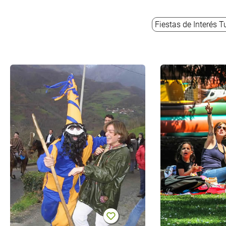
Fiestas de Interés T
El Guirria
y el
aguinaldo
en Ponga