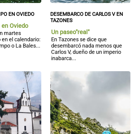
PO EN OVIEDO
DESEMBARCO DE CARLOS V EN 
TAZONES
u en Oviedo
Un paseo"real"
un martes
 en el calendario:
En Tazones se dice que
mpo o La Bales...
desembarcó nada menos que
Carlos V, dueño de un imperio
inabarca...
La
C
Descarga
C
de
L
Cangas
C