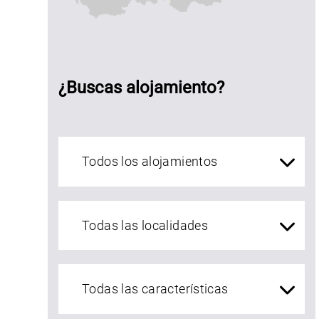
¿Buscas alojamiento?
Alojamientos Asturias
localidades Asturias
a
iesta
el
ollu