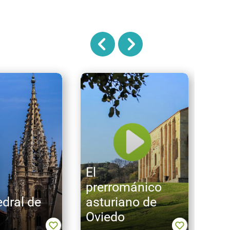
El
prerrománico
edral de
asturiano de
Sid
Oviedo
de 