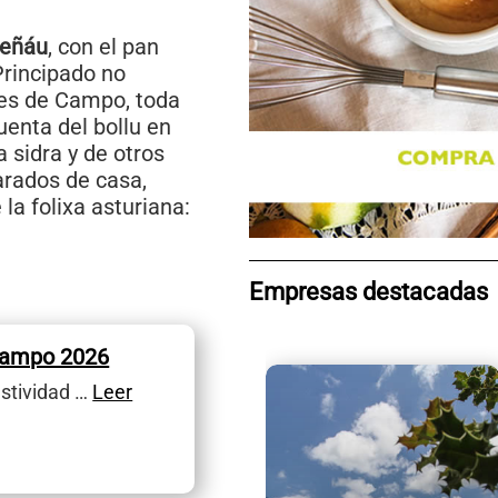
reñáu
, con el pan
Principado no
tes de Campo, toda
uenta del bollu en
 sidra y de otros
arados de casa,
la folixa asturiana:
Empresas destacadas
Campo 2026
estividad …
Leer