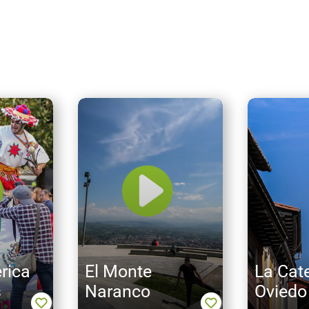
rica
El Monte
La Cat
s
Naranco
Oviedo