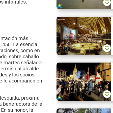
 infantiles.
entación más
1450. La esencia
staciones, como en
ado, sobre caballo
se martes señalado-
permiso al alcalde
ades y los socios
que le acompañen en
Balesquida, próxima
a benefactora de la
 En su honor, la