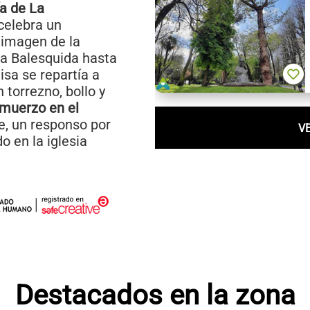
a de La
 celebra un
 imagen de la
La Balesquida hasta
sa se repartía a
 torrezno, bollo y
almuerzo en el
rde, un responso por
V
o en la iglesia
Destacados en la zona