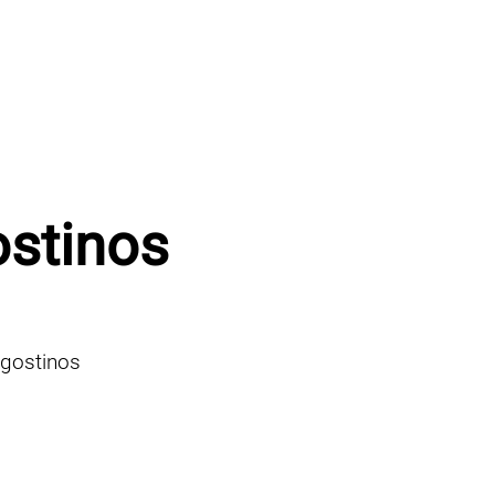
ostinos
ngostinos