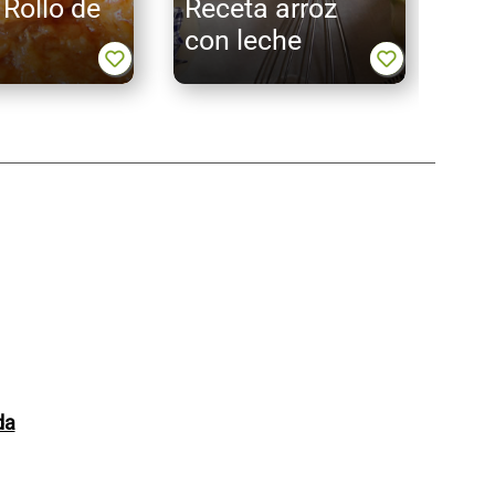
 Rollo de
Receta arroz
cas
con leche
as
da