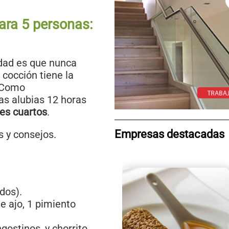
ara 5 personas:
rdad es que nunca
 cocción tiene la
 Como
as alubias 12 horas
res cuartos
.
Empresas destacadas
s y consejos.
dos).
de ajo, 1 pimiento
gostinos, y chorrito