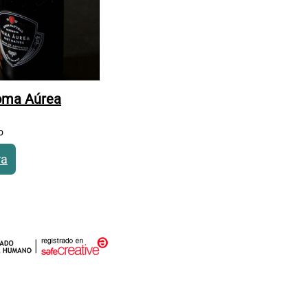
Poma Aúrea
o
ra