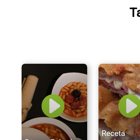
T
Receta