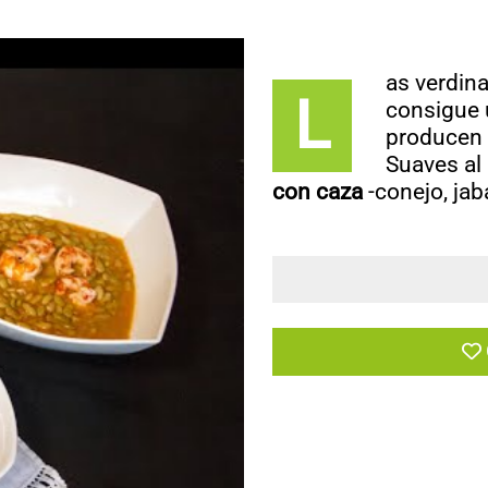
as verdin
L
consigue 
producen
Suaves al
con caza
-conejo, jaba