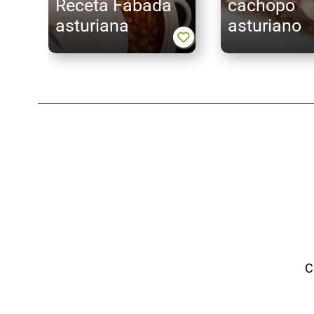
Receta Fabada
cachopo
asturiana
asturiano
C