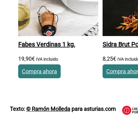
Fabes Verdinas 1 kg.
Sidra Brut 
19
,
90
€
8
,
25
€
IVA incluido
IVA incluid
Compra ahora
Compra aho
Texto:
© Ramón Molleda
para asturias.com