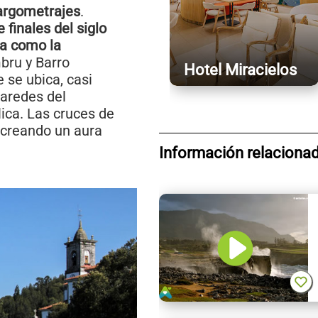
largometrajes
.
e finales del siglo
da como la
mbru y Barro
Hotel Miracielos
e se ubica, casi
paredes del
ica. Las cruces de
 creando un aura
Información relaciona