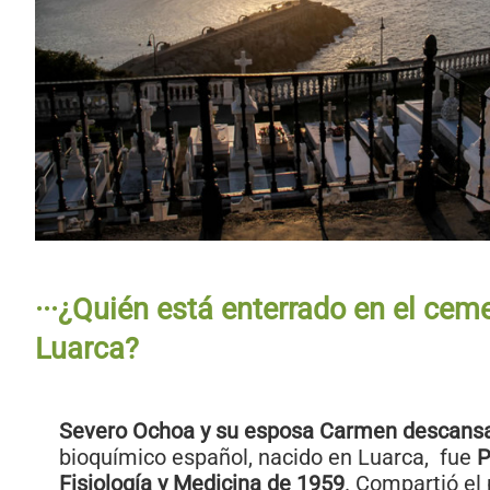
···¿Quién está enterrado en el cem
Luarca?
Severo Ochoa y su esposa Carmen descansa
bioquímico español, nacido en Luarca, fue
P
Fisiología y Medicina de 1959
. Compartió el