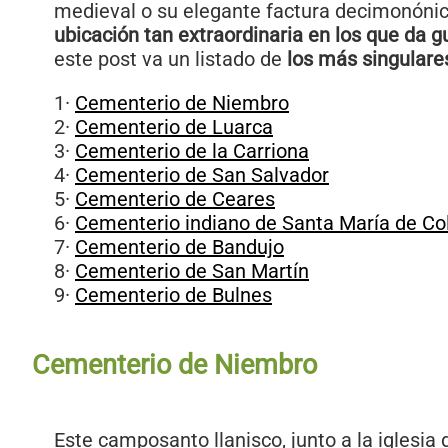
medieval o su elegante factura decimonóni
ubicación tan extraordinaria en los que da g
este post va un listado de
los más singulare
1·
Cementerio de Niembro
2·
Cementerio de Luarca
3·
Cementerio de la Carriona
4·
Cementerio de San Salvador
5·
Cementerio de Ceares
6·
Cementerio indiano de Santa María de C
7·
Cementerio de Bandujo
8·
Cementerio de San Martín
9·
Cementerio de Bulnes
Cementerio de Niembro
Este camposanto llanisco, junto a la iglesia