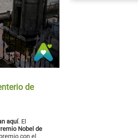
enterio de
n aquí
. El
remio Nobel de
 premio con el