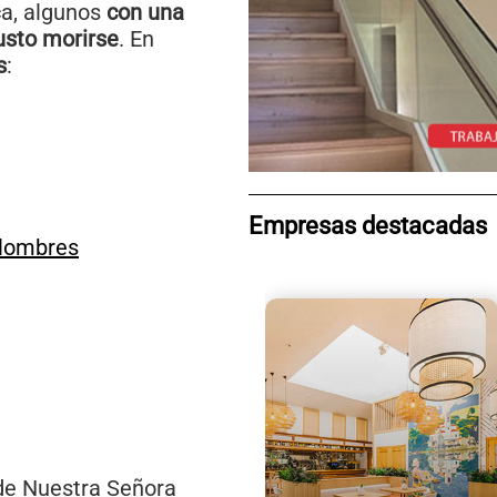
ca, algunos
con una
usto morirse
. En
s
:
Empresas destacadas
olombres
 de Nuestra Señora