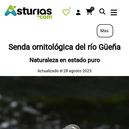
0
0
Más
Senda ornitológica del río Güeña
PORTADA
Naturaleza en estado puro
QUÉ HACER
Actualizado el 28 agosto 2023
ALOJAMIENTOS
RESTAURANTES
TURISMO ACTIVO
TIENDA
AGENDA
OFERTAS