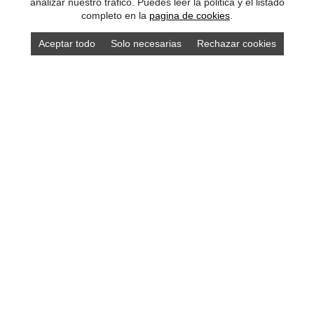
analizar nuestro tráfico. Puedes leer la politica y el listado
completo en la
pagina de cookies
.
Aceptar todo
Solo necesarias
Rechazar cookies
Compra los mejores productos asturianos en
nuestra tienda