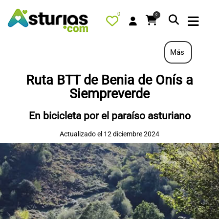
0
0
Más
Ruta BTT de Benia de Onís a
PORTADA
Siempreverde
QUÉ HACER
En bicicleta por el paraíso asturiano
ALOJAMIENTOS
Actualizado el 12 diciembre 2024
RESTAURANTES
TURISMO ACTIVO
TIENDA
AGENDA
OFERTAS