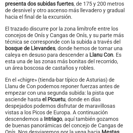
presenta dos subidas fuertes
, de 175 y 200 metros
de desnivel y otro ascenso más llevadero y gradual
hacia el final de la excursión.
El trazado discurre por la zona limítrofe entre los
concejos de Onís y Cangas de Onís, y su parte más
técnica se corresponde con la subida a través del
bosque de Llevandes
, donde hemos de tomar una
caleya en desuso para descender a
Llanu Con
. Es
esta una de las zonas más bonitas del recorrido,
un área boscosa de castaños y robles.
En el «chigre» (tienda-bar típico de Asturias) de
Llanu de Con podemos reponer fuerzas antes de
empezar con una segunda subida: la pista que
asciende hasta
el Picuetu
, donde en días
despejados podemos disfrutar de maravillosas
vistas a los Picos de Europa. A continuación
descendemos a
Intriago
, aquí también gozamos
de buenas panorámicas del concejo de Cangas de
Onís. Nos desviaremos por la vega hacia
Mestas
,