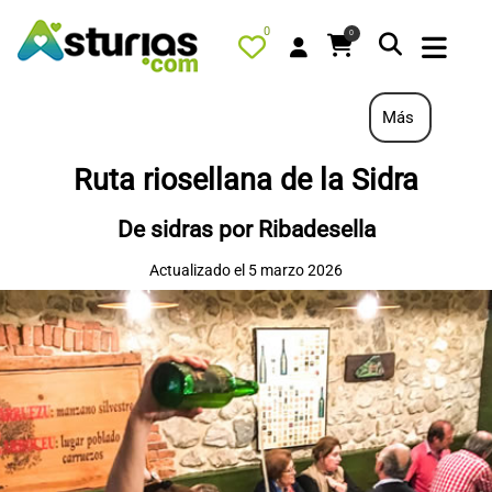
0
0
Más
Ruta riosellana de la Sidra
PORTADA
De sidras por Ribadesella
QUÉ HACER
Actualizado el 5 marzo 2026
ALOJAMIENTOS
RESTAURANTES
TURISMO ACTIVO
TIENDA
AGENDA
OFERTAS