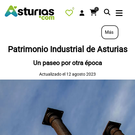
0
0
Más
Patrimonio Industrial de Asturias
PORTADA
Un paseo por otra época
QUÉ HACER
Actualizado el 12 agosto 2023
ALOJAMIENTOS
RESTAURANTES
TURISMO ACTIVO
TIENDA
AGENDA
OFERTAS