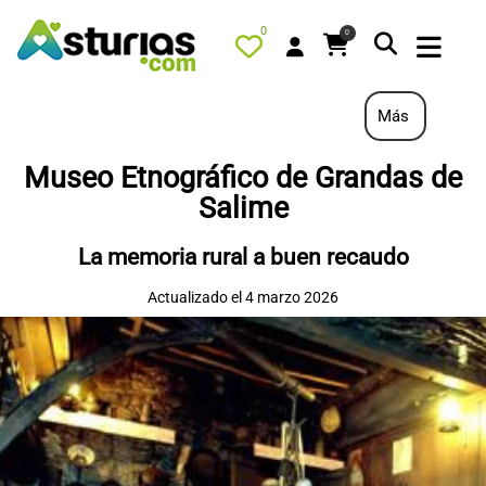
0
0
Más
Museo Etnográfico de Grandas de
PORTADA
Salime
QUÉ HACER
La memoria rural a buen recaudo
ALOJAMIENTOS
Actualizado el 4 marzo 2026
RESTAURANTES
TURISMO ACTIVO
TIENDA
AGENDA
OFERTAS