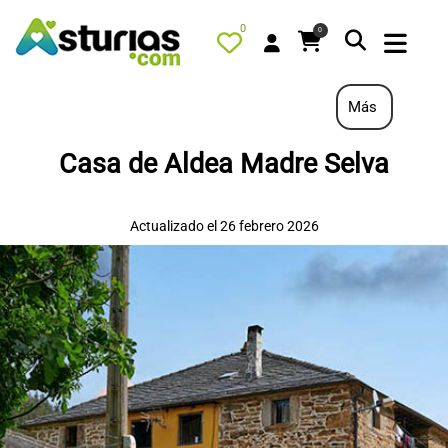
0
0
Más
Casa de Aldea Madre Selva
PORTADA
QUÉ HACER
Actualizado el 26 febrero 2026
ALOJAMIENTOS
RESTAURANTES
TURISMO ACTIVO
TIENDA
AGENDA
OFERTAS