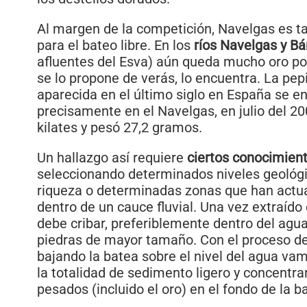
Al margen de la competición, Navelgas es t
para el bateo libre. En los
ríos Navelgas y B
afluentes del Esva) aún queda mucho oro por
se lo propone de verás, lo encuentra. La pe
aparecida en el último siglo en España se e
precisamente en el Navelgas, en julio del 20
kilates y pesó 27,2 gramos.
Un hallazgo así requiere
ciertos conocimien
seleccionando determinados niveles geológ
riqueza o determinadas zonas que han act
dentro de un cauce fluvial. Una vez extraído
debe cribar, preferiblemente dentro del agua
piedras de mayor tamaño. Con el proceso de
bajando la batea sobre el nivel del agua va
la totalidad de sedimento ligero y concentr
pesados (incluido el oro) en el fondo de la b