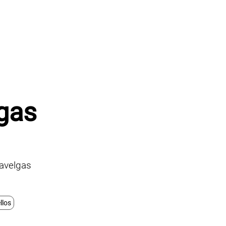
gas
avelgas
llos