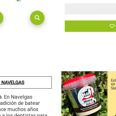
N NAVELGAS
o
. En Navelgas
adición de batear
 hace muchos años
 a los dentistas para