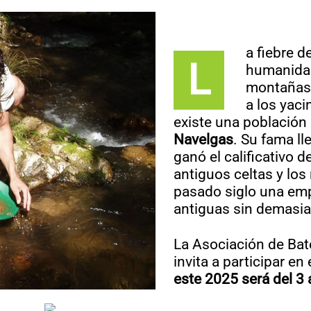
a fiebre 
L
humanidad
montañas 
a los yaci
existe una población
Navelgas
. Su fama ll
ganó el calificativo d
antiguos celtas y los
pasado siglo una emp
antiguas sin demasia
La Asociación de Bat
invita a participar 
este 2025 será del 3 