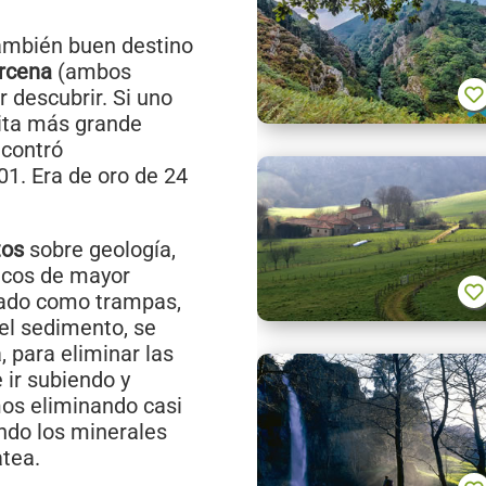
ambién buen destino
árcena
(ambos
 descubrir. Si uno
pita más grande
ncontró
01. Era de oro de 24
tos
sobre geología,
icos de mayor
uado como trampas,
 el sedimento, se
, para eliminar las
 ir subiendo y
mos eliminando casi
ando los minerales
atea.