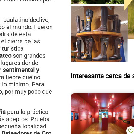
 paulatino declive,
do el mundo. Fueron
edra de esta
el cierre de las
turística
bateo
son grandes
 lugares donde
r sentimental y
Interesante cerca de 
va fiebre que no
 lo mínimo. Para
ro, por muy poco que
.
ña
para la práctica
ás adeptos. Prueba
pequeña localidad
 Bateadores de Oro
,