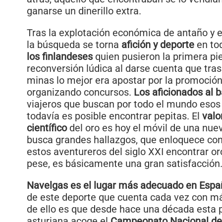
ganarse un dinerillo extra.
Tras la explotación económica de antaño y el
la búsqueda se torna
afición y deporte
en to
los finlandeses
quien pusieron la primera pi
reconversión lúdica al darse cuenta que tras 
minas lo mejor era apostar por la promoción 
organizando concursos.
Los aficionados al 
viajeros que buscan por todo el mundo esos
todavía es posible encontrar pepitas. El
valo
científico
del oro es hoy el móvil de una nue
busca grandes hallazgos, que enloquece con
estos aventureros del siglo XXI encontrar o
pese, es básicamente una gran satisfacción
Navelgas es el lugar más adecuado en Espa
de este deporte que cuenta cada vez con m
de ello es que desde hace una década esta 
asturiana acoge el
Campeonato Nacional de