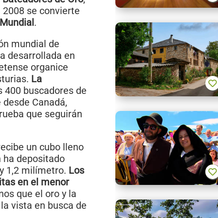
 2008 se convierte
Mundial
.
ión mundial de
a desarrollada en
inetense organice
sturias.
La
s 400 buscadores de
e desde Canadá,
prueba que seguirán
ecibe un cubo lleno
n ha depositado
 y 1,2 milímetro.
Los
itas en el menor
os que el oro y la
 la vista en busca de