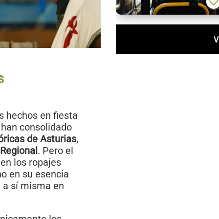
V
s
os hechos en fiesta
e han consolidado
óricas de Asturias
,
 Regional
. Pero el
en los ropajes
no en su esencia
e a sí misma en