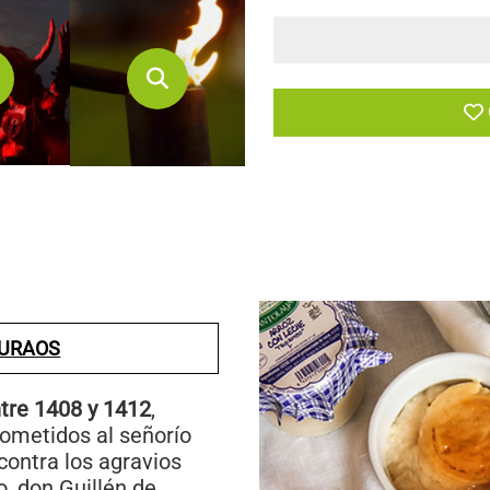
XURAOS
tre 1408 y 1412
,
sometidos al señorío
 contra los agravios
o, don Guillén de