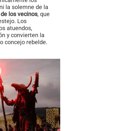
únicamente los
ni la solemne de la
 de los vecinos
, que
estejo. Los
ios atuendos,
ón y convierten la
jo concejo rebelde.