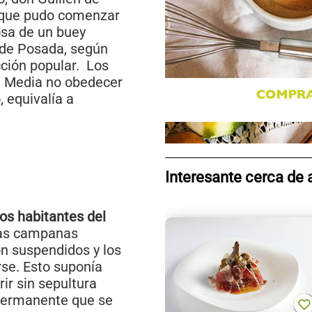
 que pudo comenzar
osa de un buey
 de Posada, según
cción popular. Los
ad Media no obedecer
 equivalía a
Interesante cerca de 
os habitantes del
 las campanas
on suspendidos y los
rse. Esto suponía
ir sin sepultura
 permanente que se