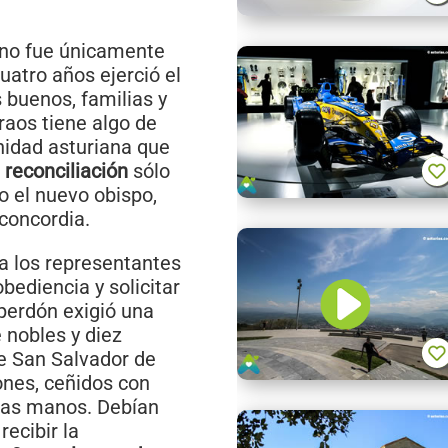
 no fue únicamente
uatro años ejerció el
 buenos, familias y
raos tiene algo de
nidad asturiana que
 reconciliación
sólo
o el nuevo obispo,
concordia.
da los representantes
bediencia y solicitar
perdón exigió una
 nobles y diez
de San Salvador de
ones, ceñidos con
las manos. Debían
recibir la