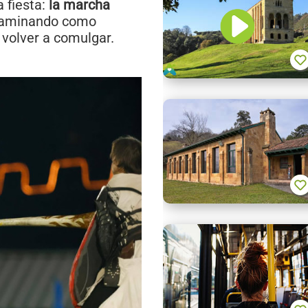
a fiesta:
la marcha
 caminando como
 volver a comulgar.