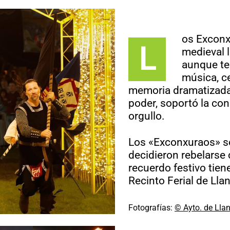
os Exconx
L
medieval l
aunque te
música, ce
memoria dramatizada
poder, soportó la con
orgullo.
Los «Exconxuraos» s
decidieron rebelarse 
recuerdo festivo tien
Recinto Ferial de Llan
Fotografías:
© Ayto. de Lla