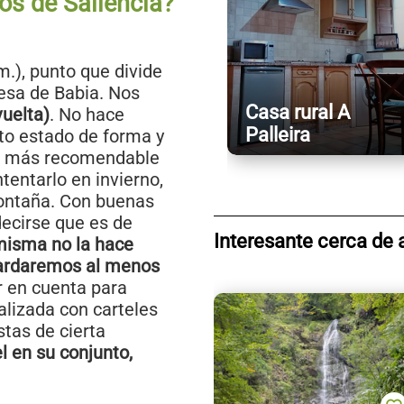
os de Saliencia?
.), punto que divide
esa de Babia. Nos
Casa rural A
vuelta)
. No hace
Palleira
rto estado de forma y
lo más recomendable
tentarlo en invierno,
ontaña. Con buenas
decirse que es de
Interesante cerca de 
 misma no la hace
ardaremos al menos
r en cuenta para
ñalizada con carteles
tas de cierta
l en su conjunto,