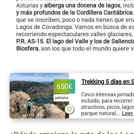
Asturias y
alberga
una docena de lagos
, inc
y más profundos de la Cordillera Cantábrica
que se inscriben, poco o nada tienen que env
Lagos de Covadonga. Vamos en busca de es
recorriendo espectaculares valles glaciares,
P.R. AS-15
.
El lago del Valle y los de Salienci
Biosfera
, son los que todo el mundo quiere v
Trekking 5 días en
650
€
Cinco intensas jornad
persona
incluido, para recorrer
atractivos, picos, lago
parque natural….
Leer