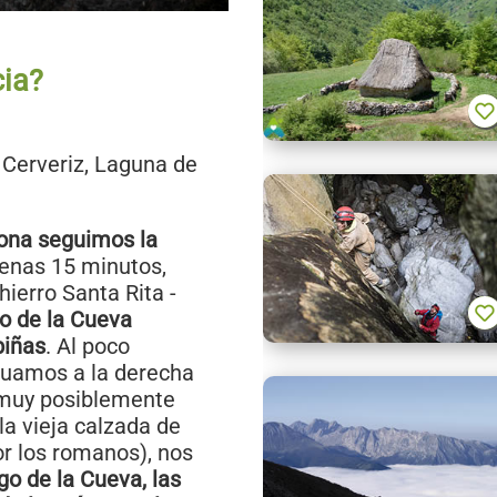
cia?
Cerveriz, Laguna de
pona seguimos la
penas 15 minutos,
hierro Santa Rita -
o de la Cueva
biñas
. Al poco
inuamos a la derecha
e muy posiblemente
la vieja calzada de
r los romanos), nos
go de la Cueva, las