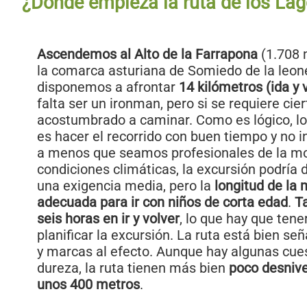
¿Dónde empieza la ruta de los Lag
Ascendemos al Alto de la Farrapona
(1.708 m
la comarca asturiana de Somiedo de la leon
disponemos a afrontar
14 kilómetros (ida y 
falta ser un ironman, pero si se requiere cie
acostumbrado a caminar. Como es lógico, 
es hacer el recorrido con buen tiempo y no in
a menos que seamos profesionales de la m
condiciones climáticas, la excursión podría 
una exigencia media, pero la
longitud de la
adecuada para ir con niños de corta edad
.
T
seis horas en ir y volver
, lo que hay que tene
planificar la excursión. La ruta está bien se
y marcas al efecto. Aunque hay algunas cues
dureza, la ruta tienen más bien
poco desnive
unos 400 metros
.