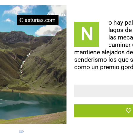
© asturias.com
o hay pal
N
lagos de
las meca
caminar 
mantiene alejados de
senderismo los que se
como un premio gord