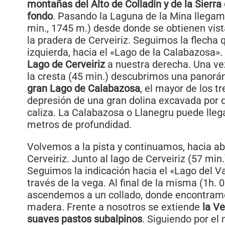
montañas del Alto de Colladín y de la Sierra 
fondo
. Pasando la Laguna de la Mina llegam
min., 1745 m.) desde donde se obtienen vis
la pradera de Cerveiriz. Seguimos la flecha 
izquierda, hacia el «Lago de la Calabazosa»
Lago de Cerveiriz
a nuestra derecha. Una vez
la cresta (45 min.) descubrimos una panorá
gran Lago de Calabazosa
, el mayor de los t
depresión de una gran dolina excavada por d
caliza. La Calabazosa o Llanegru puede llega
metros de profundidad.
Volvemos a la pista y continuamos, hacia ab
Cerveiriz. Junto al lago de Cerveiriz (57 min.)
Seguimos la indicación hacia el «Lago del Val
través de la vega. Al final de la misma (1h. 
ascendemos a un collado, donde encontramo
madera. Frente a nosotros se extiende
la V
suaves pastos subalpinos
. Siguiendo por e