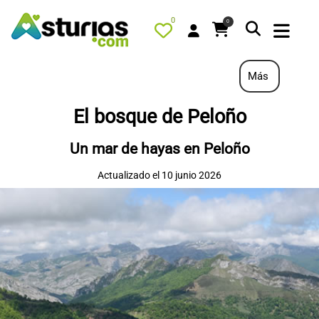
0
0
Más
El bosque de Peloño
PORTADA
Un mar de hayas en Peloño
QUÉ HACER
Actualizado el 10 junio 2026
ALOJAMIENTOS
RESTAURANTES
TURISMO ACTIVO
TIENDA
AGENDA
OFERTAS