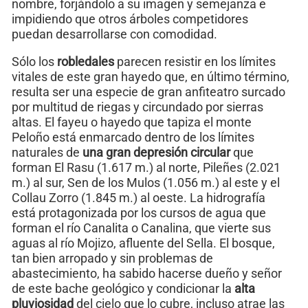
nombre, forjándolo a su imagen y semejanza e
impidiendo que otros árboles competidores
puedan desarrollarse con comodidad.
Sólo los
robledales
parecen resistir en los límites
vitales de este gran hayedo que, en último término,
resulta ser una especie de gran anfiteatro surcado
por multitud de riegas y circundado por sierras
altas. El fayeu o hayedo que tapiza el monte
Peloño está enmarcado dentro de los límites
naturales de
una gran depresión circular
que
forman El Rasu (1.617 m.) al norte, Pileñes (2.021
m.) al sur, Sen de los Mulos (1.056 m.) al este y el
Collau Zorro (1.845 m.) al oeste. La hidrografía
está protagonizada por los cursos de agua que
forman el río Canalita o Canalina, que vierte sus
aguas al río Mojizo, afluente del Sella. El bosque,
tan bien arropado y sin problemas de
abastecimiento, ha sabido hacerse dueño y señor
de este bache geológico y condicionar la
alta
pluviosidad
del cielo que lo cubre, incluso atrae las