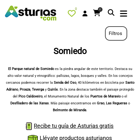
0
0
Filtros
Somiedo
PORTADA
QUÉ HACER
El Parque natural de Somiedo
es la piedra angular de este territorio. Destaca su
alto valor natural y etnográfico: pallozas, lagos, bosques y valles. En los concejos
ALOJAMIENTOS
cercanos podemos recorrer la
Senda del Oso
, 40 kilómetros en bicicleta por
Santo
RESTAURANTES
Adriano
,
Proaza
,
Teverga
y
Quirós
. En la zona destaca también el paisaje protegido
del
Pico Caldoveiro
, el Monumento Natural de los
Puertos de Maravio
o el
TURISMO ACTIVO
Desfiladero de las Xanas
. Más paisaje encontramos en
Grao
,
Las Regueras
o
TIENDA
Belmonte de Miranda
.
AGENDA
Recibe tu guía de Asturias gratis
OFERTAS
Llévate productos asturianos