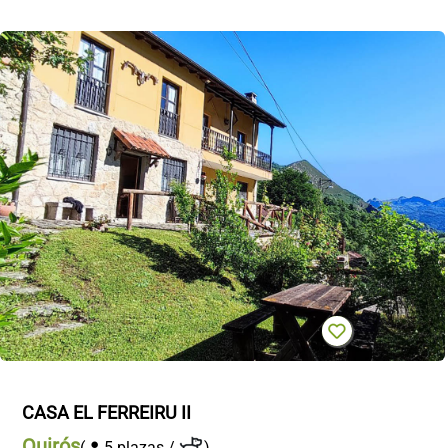
CASA EL FERREIRU II
Quirós
(
5 plazas /
)