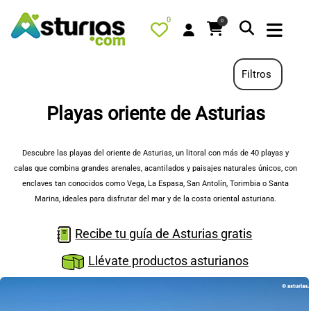
0
0
Filtros
Playas oriente de Asturias
PORTADA
QUÉ HACER
Descubre las playas del oriente de Asturias, un litoral con más de 40 playas y
calas que combina grandes arenales, acantilados y paisajes naturales únicos, con
ALOJAMIENTOS
enclaves tan conocidos como Vega, La Espasa, San Antolín, Torimbia o Santa
RESTAURANTES
Marina, ideales para disfrutar del mar y de la costa oriental asturiana.
TURISMO ACTIVO
Recibe tu guía de Asturias gratis
TIENDA
Llévate productos asturianos
AGENDA
OFERTAS