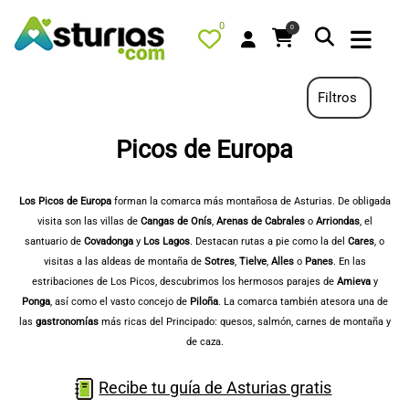
0
0
Filtros
Picos de Europa
PORTADA
QUÉ HACER
Los Picos de Europa
forman la comarca más montañosa de Asturias. De obligada
visita son las villas de
Cangas de Onís
,
Arenas de Cabrales
o
Arriondas
, el
ALOJAMIENTOS
santuario de
Covadonga
y
Los Lagos
. Destacan rutas a pie como la del
Cares
, o
RESTAURANTES
visitas a las aldeas de montaña de
Sotres
,
Tielve
,
Alles
o
Panes
. En las
estribaciones de Los Picos, descubrimos los hermosos parajes de
Amieva
y
TURISMO ACTIVO
Ponga
, así como el vasto concejo de
Piloña
. La comarca también atesora una de
TIENDA
las
gastronomías
más ricas del Principado: quesos, salmón, carnes de montaña y
de caza.
AGENDA
OFERTAS
Recibe tu guía de Asturias gratis