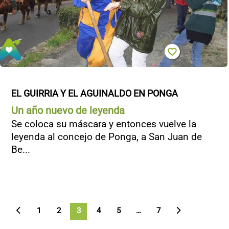
EL GUIRRIA Y EL AGUINALDO EN PONGA
Un año nuevo de leyenda
Se coloca su máscara y entonces vuelve la
leyenda al concejo de Ponga, a San Juan de
Be...
1
2
3
4
5
>
…
7