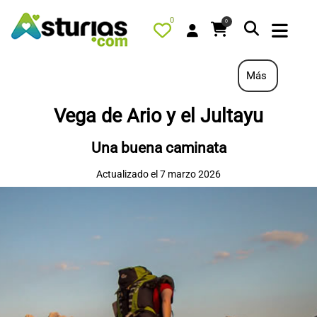
0
0
Más
Vega de Ario y el Jultayu
PORTADA
Una buena caminata
QUÉ HACER
Actualizado el 7 marzo 2026
ALOJAMIENTOS
RESTAURANTES
TURISMO ACTIVO
TIENDA
AGENDA
OFERTAS