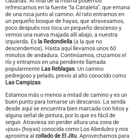
cabañas. Al final de la misma podemos
refrescarnos en la fuente “la Canaleta”, que emana
de una roca junto al camino. Al rato entramos en
un pequeño bosque de hayas, que atravesamos,
poco después nos toca un pequeño descenso y
vemos una nueva majada allí abajo, a nuestra
izquierda. Es
la Redondiella
(a la que no
descendemos). Hasta aquí llevamos unos 60
minutos de andadura. Continúamos, cruzamos el
río y entramos en una pendiente llamada
popularmente
Las Reblagas
. Un camino
pedregoso y pelado, previo al alto conocido como
Las Campizas
.
Estamos más o menos a mitad de camino y es un
buen punto para tomarse un descanso. La senda
desde aquí se encuentra bien marcada con hitos y
alguna señal de pintura, por lo que es fácil de
seguir. Atraviesa sin perder altura una zona de
«jous» (hoyas) conocida como Los Abedules y nos
aproxima al
collado de El Jitu
. Aprovechamos para