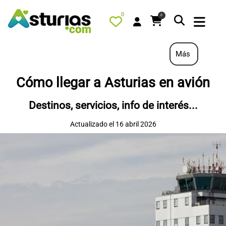
0
0
Más
Cómo llegar a Asturias en avión
PORTADA
Destinos, servicios, info de interés...
QUÉ HACER
Actualizado el 16 abril 2026
ALOJAMIENTOS
RESTAURANTES
TURISMO ACTIVO
TIENDA
AGENDA
OFERTAS