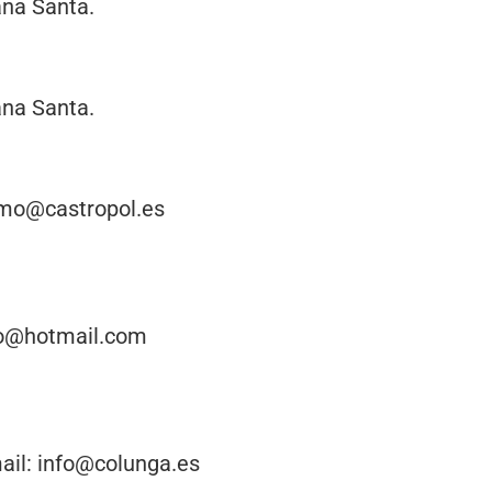
ana Santa.
ana Santa.
ismo@castropol.es
mo@hotmail.com
ail: info@colunga.es