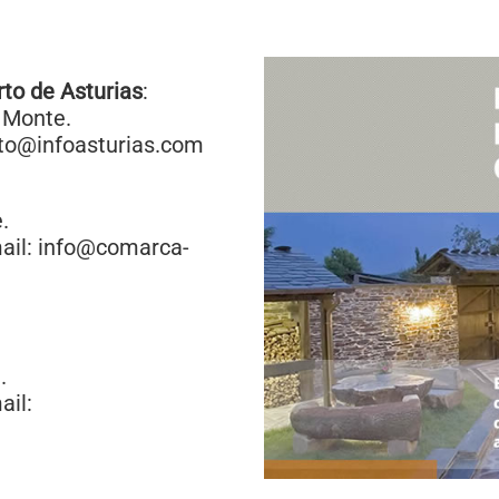
rto de Asturias
:
 Monte.
rto@infoasturias.com
.
mail: info@comarca-
.
ail: