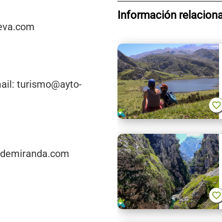
Información relacion
ieva.com
mail: turismo@ayto-
tedemiranda.com