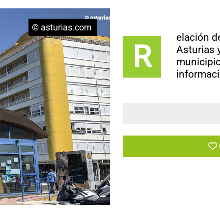
© asturias.com
elación d
R
Asturias 
municipio
informaci