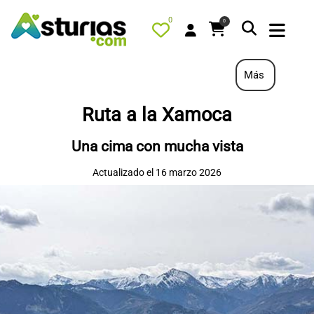
0
0
Más
Ruta a la Xamoca
PORTADA
Una cima con mucha vista
QUÉ HACER
Actualizado el 16 marzo 2026
ALOJAMIENTOS
RESTAURANTES
TURISMO ACTIVO
TIENDA
AGENDA
OFERTAS