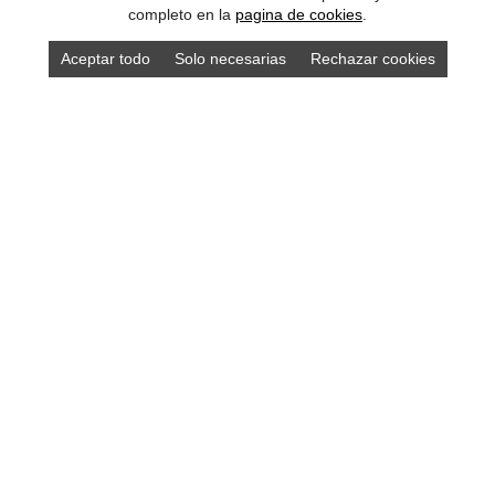
completo en la
pagina de cookies
.
Aceptar todo
Solo necesarias
Rechazar cookies
DISEÑO ASTURIAS
Diseño y desarrollo de páginas web • Tiendas online •