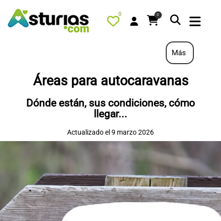
0
0
Más
Áreas para autocaravanas
PORTADA
Dónde están, sus condiciones, cómo
QUÉ HACER
llegar...
ALOJAMIENTOS
Actualizado el 9 marzo 2026
RESTAURANTES
TURISMO ACTIVO
TIENDA
AGENDA
OFERTAS