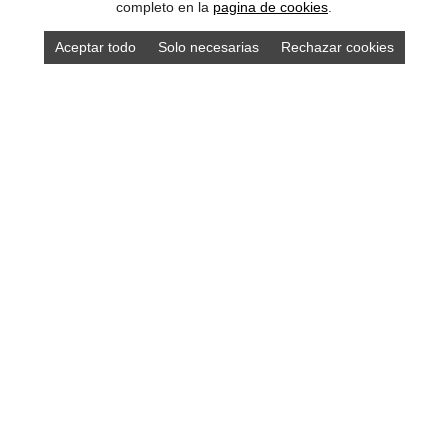
completo en la
pagina de cookies
.
Aceptar todo
Solo necesarias
Rechazar cookies
Compra los mejores productos asturianos en
nuestra tienda