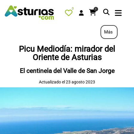
0
0
Más
Picu Mediodía: mirador del
PORTADA
Oriente de Asturias
QUÉ HACER
El centinela del Valle de San Jorge
ALOJAMIENTOS
Actualizado el 23 agosto 2023
RESTAURANTES
TURISMO ACTIVO
TIENDA
AGENDA
OFERTAS