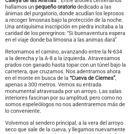
Caleya de las Ánimas”
. Entre árboles centenarios
hallamos un
pequeño oratorio
dedicado a las
ánimas del purgatorio, donde acudían los leprosos
a recoger limosnas bajo la protección de la noche.
Una antiquísima inscripción en piedra incitaba a la
caridad de los peregrinos: “Si buenaventura espera
en el viaje donde ba limosna a las animas dará”
Retomamos el camino, avanzando entre la N-634
a la derecha y la A-8 a la izquierda. Atravesamos
prados con ganado hasta topar con un túnel bajo la
carretera, que cruzamos. Nos adentramos ahora
en el monte en busca de la
“Cueva de Ciernes”
,
apenas a 300 metros. Vemos su entrada
monumental atravesada por un arroyo. Las salas
interiores fascinan por su amplitud, pero como no
somos espeleólogos no nos adentraremos más de
lo conveniente.
Volvemos al sendero principal, a la vera del arroyo
seco que sale de la cueva, y llegamos nuevamente