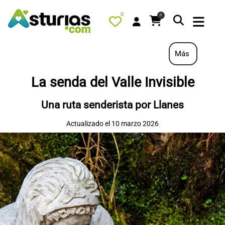
0
0
Más
La senda del Valle Invisible
PORTADA
Una ruta senderista por Llanes
QUÉ HACER
Actualizado el 10 marzo 2026
ALOJAMIENTOS
RESTAURANTES
TURISMO ACTIVO
TIENDA
AGENDA
OFERTAS