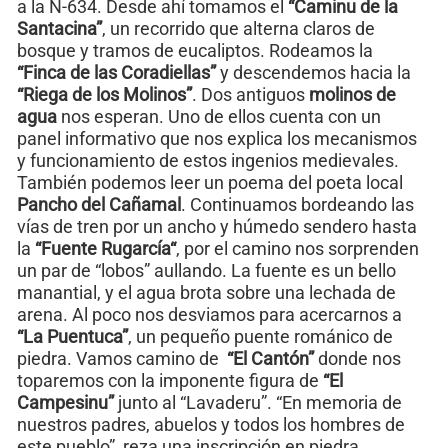
a la N-634. Desde ahí tomamos el
“Caminu de la
Santacina”
, un recorrido que alterna claros de
bosque y tramos de eucaliptos. Rodeamos la
“Finca de las Coradiellas”
y descendemos hacia la
“Riega de los Molinos”
. Dos antiguos
molinos de
agua
nos esperan. Uno de ellos cuenta con un
panel informativo que nos explica los mecanismos
y funcionamiento de estos ingenios medievales.
También podemos leer un poema del poeta local
Pancho del Cañamal
. Continuamos bordeando las
vías de tren por un ancho y húmedo sendero hasta
la
“Fuente Rugarcía“
, por el camino nos sorprenden
un par de “lobos” aullando. La fuente es un bello
manantial, y el agua brota sobre una lechada de
arena. Al poco nos desviamos para acercarnos a
“La Puentuca”
, un pequeño puente románico de
piedra. Vamos camino de
“El Cantón”
donde nos
toparemos con la imponente figura de
“El
Campesinu”
junto al “Lavaderu”. “En memoria de
nuestros padres, abuelos y todos los hombres de
este pueblo”, reza una inscripción en piedra.