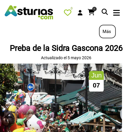
0
0
Más
Preba de la Sidra Gascona 2026
PORTADA
Actualizado el 5 mayo 2026
QUÉ HACER
Jun
ALOJAMIENTOS
07
RESTAURANTES
TURISMO ACTIVO
TIENDA
AGENDA
OFERTAS