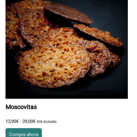
Moscovitas
13
,
90
€
-
39
,
00
€
Rango de precios: desde 13
,
90
€ hasta 39
,
00
€
IVA incluido
Compra ahora