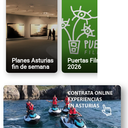
Planes Asturias
Puertas FilmFest
fin de semana
2026
X