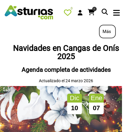
0
0
Más
Navidades en Cangas de Onís
PORTADA
2025
QUÉ HACER
Agenda completa de actividades
ALOJAMIENTOS
Actualizado el 24 marzo 2026
RESTAURANTES
TURISMO ACTIVO
Dic
Ene
TIENDA
10
07
AGENDA
OFERTAS