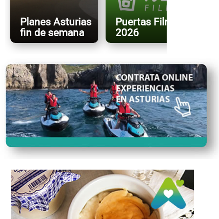
Planes Asturias
Puertas FilmFest
fin de semana
2026
X