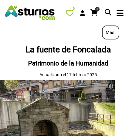
0
0
Más
La fuente de Foncalada
PORTADA
Patrimonio de la Humanidad
QUÉ HACER
Actualizado el 17 febrero 2025
ALOJAMIENTOS
RESTAURANTES
TURISMO ACTIVO
TIENDA
AGENDA
OFERTAS