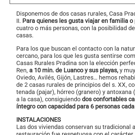
Disponemos de dos casas rurales, Casa Prad
II.
Para quienes les gusta viajar en familia o
cuatro o más personas, con la posibilidad d
casas.
Para los que buscan el contacto con la natura
cercano, para los que les gusta sentirse co
Casas Rurales Pradina son la elección perfec
Ren,
a 10 min. de Luanco y sus playas,
y muy
Oviedo, Avilés, Gijón, Lastres… hemos rehabi
de 2 casas rurales de principios del s. XX, c
tenada (pajar), hórreo (granero) y antoxana 
a la casa), consiguiendo
dos confortables ca
íntegro con capacidad para 6 personas cada
INSTALACIONES
Las dos viviendas conservan su tradicional at
restauración fue respetuosa con el carácter