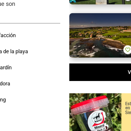
ue son
facción
 de la playa
ardín
V
dora
ing