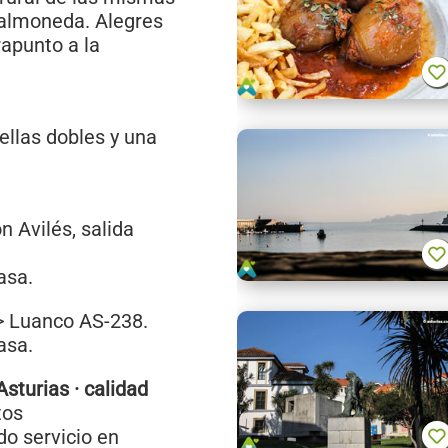
 almoneda. Alegres
rapunto a la
 ellas dobles y una
 Avilés, salida
asa.
 > Luanco AS-238.
asa.
sturias · calidad
tos
o servicio en