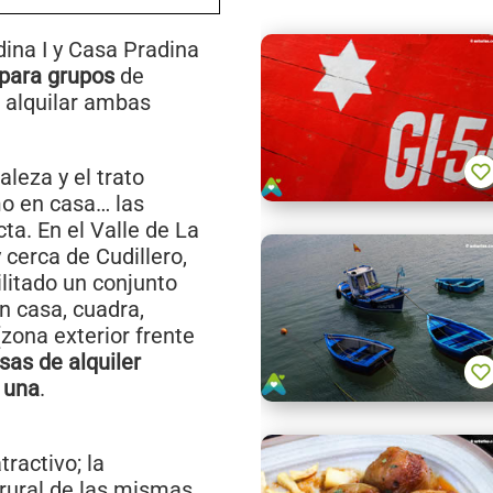
ina I y Casa Pradina
 para grupos
de
e alquilar ambas
leza y el trato
mo en casa… las
ta. En el Valle de La
 cerca de Cudillero,
litado un conjunto
on casa, cuadra,
(zona exterior frente
sas de alquiler
 una
.
ractivo; la
 rural de las mismas