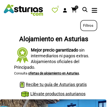
0
0
Filtros
Alojamiento en Asturias
PORTADA
Mejor precio garantizado
sin
QUÉ HACER
intermediarios ni pagos extras.
ALOJAMIENTOS
Alojamientos oficiales del
Principado.
RESTAURANTES
.
Consulta
ofertas de alojamiento en Asturias
TURISMO ACTIVO
Recibe tu guía de Asturias gratis
TIENDA
AGENDA
Llévate productos asturianos
OFERTAS