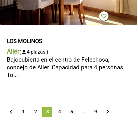
LOS MOLINOS
Aller
(
4 plazas )
Bajocubierta en el centro de Felechosa,
concejo de Aller. Capacidad para 4 personas.
To...
1
2
3
4
5
>
…
9