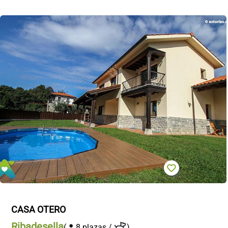
CASA OTERO
Ribadesella
(
8 plazas /
)