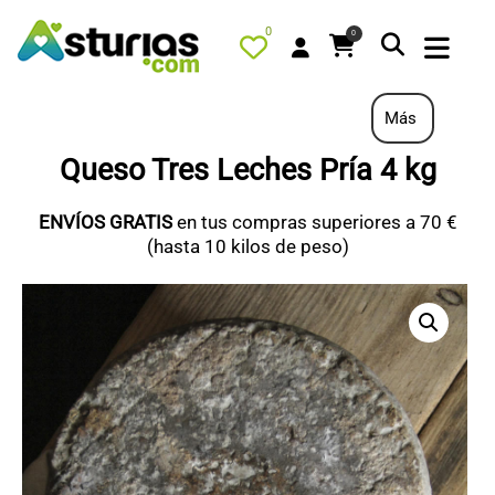
0
0
Más
Queso Tres Leches Pría 4 kg
PORTADA
ENVÍOS GRATIS
en tus compras superiores a 70 €
QUÉ HACER
(hasta 10 kilos de peso)
ALOJAMIENTOS
RESTAURANTES
TURISMO ACTIVO
TIENDA
PORTADA / DESTACADO
TODOS LOS PRODUCTOS