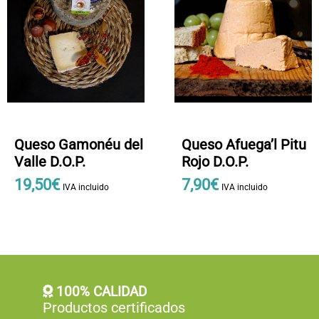
se
pueden
elegir
en
la
página
de
producto
Queso Gamonéu del
Queso Afuega’l Pitu
Valle D.O.P.
Rojo D.O.P.
19
,
50
€
7
,
90
€
IVA incluido
IVA incluido
100% CALIDAD
Productos certificados