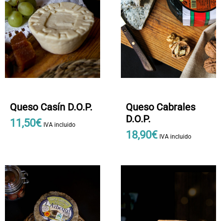
Queso Casín D.O.P.
Queso Cabrales
D.O.P.
11
,
50
€
IVA incluido
18
,
90
€
IVA incluido
Este
producto
tiene
múltiples
variantes.
Las
opciones