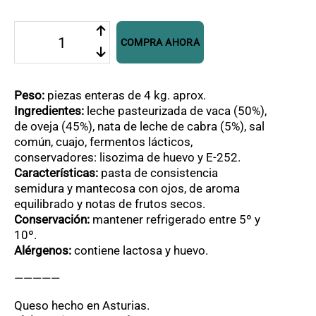
Queso
COMPRA AHORA
Tres
Leches
Pría
4
Peso:
piezas enteras de 4 kg. aprox.
kg
Ingredientes:
leche pasteurizada de vaca (50%),
cantidad
de oveja (45%), nata de leche de cabra (5%), sal
común, cuajo, fermentos lácticos,
conservadores: lisozima de huevo y E-252.
Características:
pasta de consistencia
semidura y mantecosa con ojos, de aroma
equilibrado y notas de frutos secos.
Conservación:
mantener refrigerado entre 5º y
10º.
Alérgenos:
contiene lactosa y huevo.
—————
Queso hecho en Asturias.