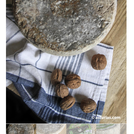
LOTES REGALO
FABES
QUESOS ASTURIANOS
CONSERVAS, PATÉS Y PLATOS
COCINADOS
SIDRA
VINOS
CERVEZAS ARTESANAS
REPOSTERÍA Y DULCES
ARROZ CON LECHE
LICORES / DESTILADOS
LIBROS
DECORACIÓN
AGENDA