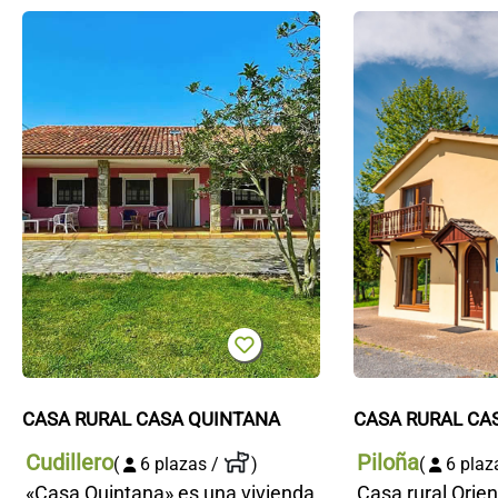
Casa
rural
Casa
Quintana
CASA RURAL CASA QUINTANA
CASA RURAL CA
Cudillero
Piloña
(
6 plazas /
)
(
6 plaz
«Casa Quintana» es una vivienda
Casa rural Orien