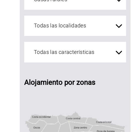
localidades Asturias
asa
Alojamiento por zonas
ural A
alleira
Costa central
Costa occidental
Costa oriental
Oscos
Muniellos
zona centro
Somiedo
Picos de Europa