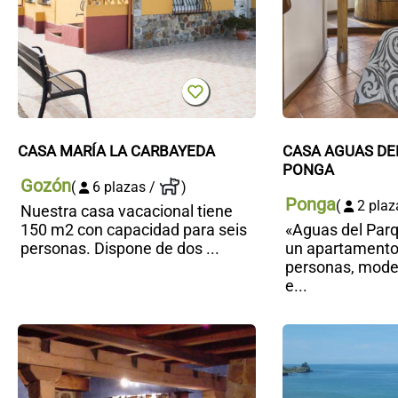
CASA MARÍA LA CARBAYEDA
CASA AGUAS DEL
PONGA
Gozón
(
6 plazas /
)
Ponga
(
2 plaz
Nuestra casa vacacional tiene
150 m2 con capacidad para seis
«Aguas del Par
personas. Dispone de dos ...
un apartamento
personas, mode
e...
Casa
rural
Casa
Espinaréu