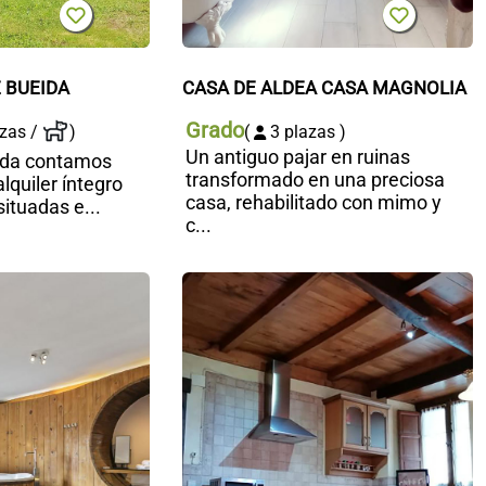
 BUEIDA
CASA DE ALDEA CASA MAGNOLIA
Grado
zas /
)
(
3 plazas )
Un antiguo pajar en ruinas
eida contamos
transformado en una preciosa
lquiler íntegro
casa, rehabilitado con mimo y
situadas e...
c...
Casa
C
Aguas
r
del
P
Parque
de
Ponga