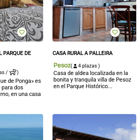
 PARQUE DE 
CASA RURAL A PALLEIRA
Pesoz
(
4 plazas )
as /
)
Casa de aldea localizada en la
bonita y tranquila villa de Pesoz
que de Ponga» es
en el Parque Histórico...
 para dos
rno, en una casa
Vivienda
C
vacacional
r
Brisas del
R
Mar
d