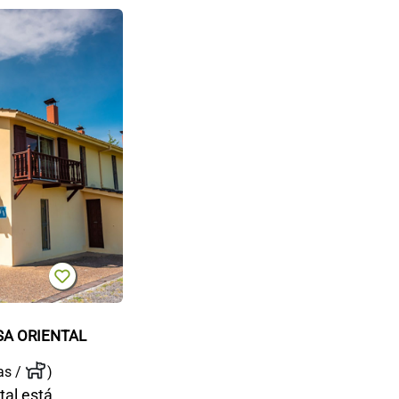
Casa
rural
Casa
Oriental
SA ORIENTAL
as /
)
tal está