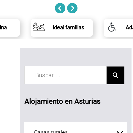
ina
Ideal familias
Ad
asa de
ldea
asa
agnolia
Alojamiento en Asturias
Alojamientos Asturias