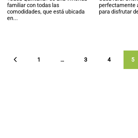
familiar con todas las
perfectamente 
comodidades, que está ubicada
para disfrutar del
en...
1
…
3
4
5