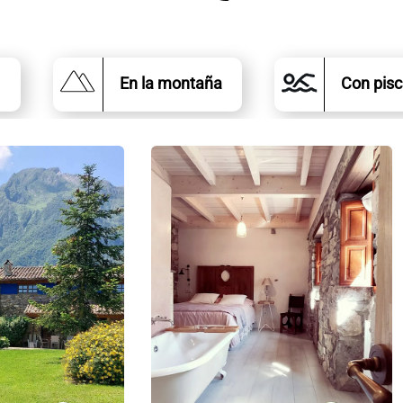
En la montaña
Con pisc
Casas
C
Valle
A
de
C
Bueida
M