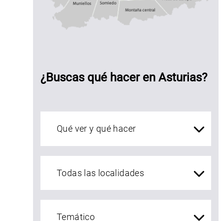
Montaña central
Picos de Euro
Muniellos
¿Buscas qué hacer en Asturias?
Qué ver en Asturias
localidades Asturias
asa
ural El
incón
e